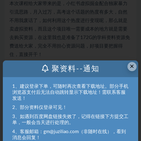
本次课程给大家带来的是，小红书虚拟掘金配合独家暴力
引流思路，月入过万，高考这个话题的热度有多大，自然
不用我废话了，如何利用这个热度进行变现呢，那么就是
卖虚拟资料，而且这个项目唯一需要成本的地方就是需要
去购买资源，在这里我也是准备了172G的学科资料资源免
费送给大家，完全不用担心资源问题，好项目要把握得
住，直接开干！
×
聚资料--通知
聚资料（juziliao.com）免责声明：
1. 本站所有资源来源于用户上传和网络，如有侵权请邮件联系站
长！（gm@juziliao.com）
1、建议登录下单，可随时再次查看下载地址。部分手机
浏览器支付后无法自动跳转显示下载地址！需联系客服
2. 分享目的仅供大家学习和交流，请不要用于商业用途！如需商
发送！
用请联系原作者购买正版！ 3.如有链接无法下载、失效或洽谈广
2、部分资料仅登录可见！
告，请联系站长QQ：250303228（邮箱：gm@juziliao.com）处
3、如遇到百度网盘链接失效了，记得在链接下方提交工
理！
单，一般会当天进行处理的。
4、客服邮箱：gm@juziliao.com（非随时在线），看到
消息会回复！
小红书
引流
揭秘
月入
过万