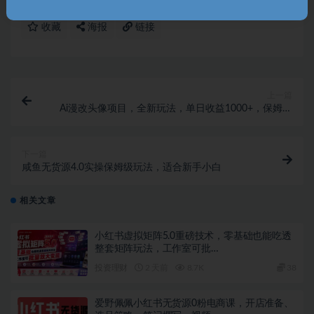
收藏
海报
链接
上一篇
Ai漫改头像项目，全新玩法，单日收益1000+，保姆级
教程【揭秘】
下一篇
咸鱼无货源4.0实操保姆级玩法，适合新手小白
相关文章
小红书虚拟矩阵5.0重磅技术，零基础也能吃透
整套矩阵玩法，工作室可批…
投资理财
2 天前
8.7K
38
爱野佩佩小红书无货源0粉电商课，开店准备、