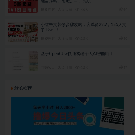
选品策略、笔记撰写、视频…
投资理财
2 天前
7.6K
44
小红书卖装修步骤攻略，客单价29.9，185天卖
了19w+！
投资理财
6 天前
2.5K
40
基于OpenClaw快速构建个人AI智能助手
网赚项目
2 月前
9.2K
47
站长推荐