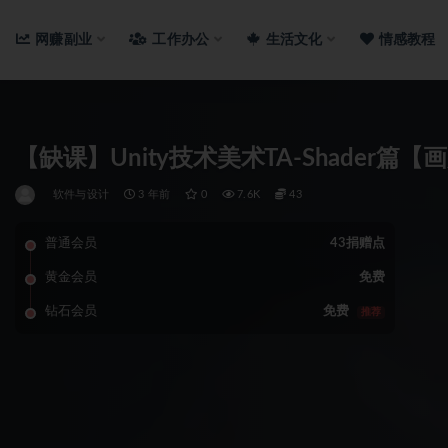
网赚副业
工作办公
生活文化
情感教程
【缺课】Unity技术美术TA-Shader
软件与设计
3 年前
0
7.6K
43
普通会员
43捐赠点
黄金会员
免费
钻石会员
免费
推荐