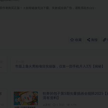
liao.com）
原作者购买正版！ 3.如有链接无法下载、失效或洽谈广告，请联系站长QQ：
收藏
海报
篇
下一篇
独
市面上最火男粉项目实操版，仅靠一部手机月入3万【揭秘】
籍
有
狂奔的包子第5期矢量插画全能班2025【
清有资料】
42
ai课程
1 周前
4.9K