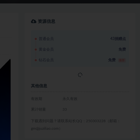
资源信息
普通会员
43捐赠点
黄金会员
免费
钻石会员
免费
推荐
立即获取
其他信息
有效期
永久有效
累计销量
33
下载遇到问题？请联系站长QQ：250303228（邮箱：
gm@juziliao.com）