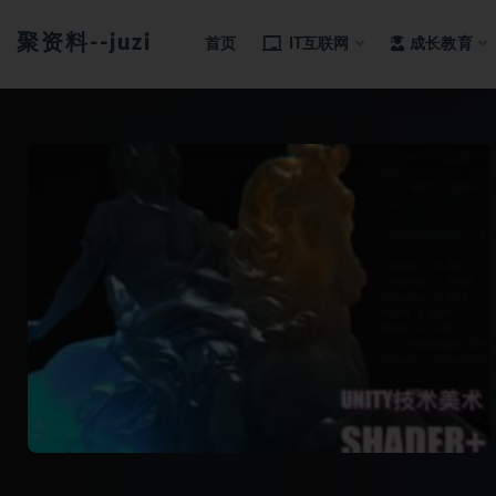
聚资料--juziliao.com--全网资料整合平台
首页
IT互联网
成长教育
全部