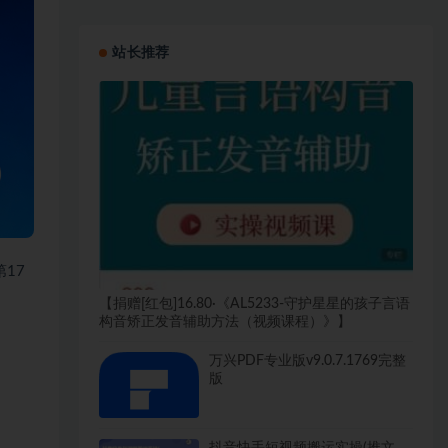
站长推荐
第17
【捐赠[红包]16.80·《AL5233-守护星星的孩子言语
构音矫正发音辅助方法（视频课程）》】
万兴PDF专业版v9.0.7.1769完整
版