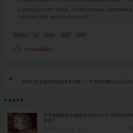
1. 本站所有资源来源于用户上传和网络，如有侵权请邮件联系站长！（gm@juzi
2. 分享目的仅供大家学习和交流，请不要用于商业用途！如需商用请联系
250303228（邮箱：gm@juziliao.com）处理！
Shader
ta
Unity
画质
缺课
52zyw
钻石会员
上一
2023小红书虚拟商品销售全攻略：一个月轻松赚取1.2万元的
门秘
相关文章
月罪氛围摸鱼头像团练2026年7月【画质高清
课件】
手绘课程
6 天前
8.7K