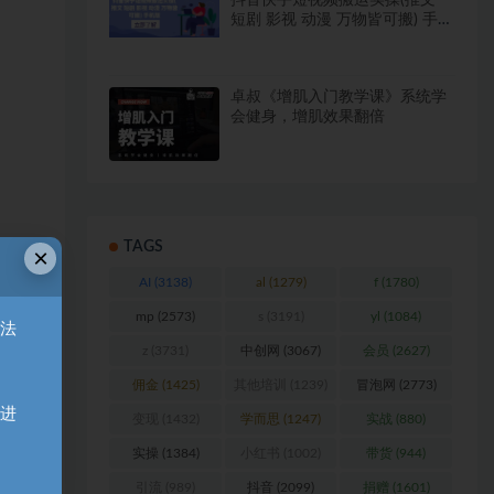
抖音快手短视频搬运实操(推文
短剧 影视 动漫 万物皆可搬) 手机
版
卓叔《增肌入门教学课》系统学
会健身，增肌效果翻倍
×
TAGS
AI
(3138)
al
(1279)
f
(1780)
无法
mp
(2573)
s
(3191)
yl
(1084)
z
(3731)
中创网
(3067)
会员
(2627)
佣金
(1425)
其他培训
(1239)
冒泡网
(2773)
天进
变现
(1432)
学而思
(1247)
实战
(880)
实操
(1384)
小红书
(1002)
带货
(944)