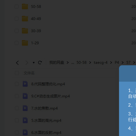
1
自
2
3
行
4、