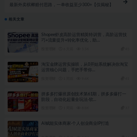
最新外卖槟榔赔付思路，一单收益至少300+【仅揭秘】
相关文章
Shopee虾皮高阶运营精英特训营，高阶运营技
巧+流量提升+转化率优化，助…
投资理财
6 天前
5.5K
45
淘宝金牌运营实操班，从0开始系统解决你淘宝
运营核心问题，手把手带你…
投资理财
1 周前
9.6K
41
拼多多打爆班原创技术第61期，拼多多爆打一
阶段，自动化起量全玩法·软…
投资理财
1 周前
8.8K
37
AI赋能实体商家·个人创业商业IP打造