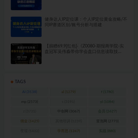
健身达人IP定位课：个人IP定位黄金攻略/不
同IP赛道区别/账号分析与搭建
【捐赠69.9[红包]·《Z0080-期报商学院-实
盘冠军吴伟淼带你学会盘口信息读取技
术》】
TAGS
AI
(3138)
al
(1279)
f
(1780)
mp
(2573)
s
(3191)
yl
(1084)
z
(3731)
中创网
(3067)
会员
(2627)
佣金
(1425)
其他培训
(1239)
冒泡网
(2773)
变现
(1432)
学而思
(1247)
实战
(880)