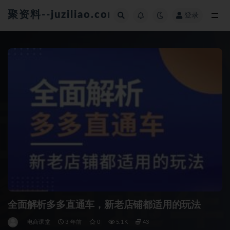
聚资料--juziliao.com--全网资料整合平台
登录
全部
全面解析多多直通车，​新老店铺都适用的玩法
电商课堂
3 年前
0
5.1K
43