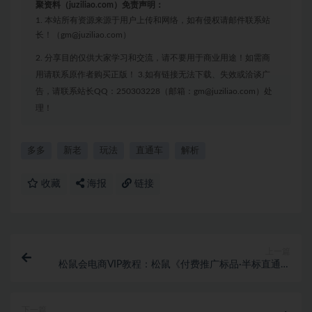
聚资料（juziliao.com）免责声明：
1. 本站所有资源来源于用户上传和网络，如有侵权请邮件联系站
长！（gm@juziliao.com）
2. 分享目的仅供大家学习和交流，请不要用于商业用途！如需商
用请联系原作者购买正版！ 3.如有链接无法下载、失效或洽谈广
告，请联系站长QQ：250303228（邮箱：gm@juziliao.com）处
理！
多多
新老
玩法
直通车
解析
收藏
海报
链接
上一篇
松鼠会电商VIP教程：松鼠《付费推广标品·半标直通车
操作针对性答疑&诊断》
下一篇