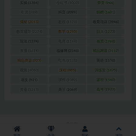
实操
(1384)
小红书
(1002)
带货
(944)
引流
(989)
抖音
(2099)
捐赠
(1601)
揭秘
(2013)
教程
(1129)
教育培训
(3946)
教育辅导
(2274)
数学
(1295)
日入
(1273)
玩法
(1374)
电商
(1146)
画质
(1968)
直播
(1614)
福缘网
(2248)
精品网课
(3112)
精品资源
(923)
红包
(9121)
英语
(1150)
视频
(4060)
課程
(885)
训练营
(1475)
语文
(921)
课件
(1082)
课程
(1560)
赏金
(1215)
高三
(1069)
高考
(1977)
Copyright © 2026
聚资料--juziliao.com
首页
会员
我的
顶部