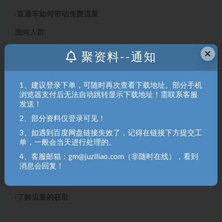
·直通车如何带动免费流量
面向人群
×
·多多店铺运营
聚资料--通知
·想做推广的老板
1、建议登录下单，可随时再次查看下载地址。部分手机
·老是翻车的新手卖家
浏览器支付后无法自动跳转显示下载地址！需联系客服
发送！
学完收获
2、部分资料仅登录可见！
·让你的直通车扭亏为盈
3、如遇到百度网盘链接失效了，记得在链接下方提交工
单，一般会当天进行处理的。
·降低你的推广成本
4、客服邮箱：gm@juziliao.com（非随时在线），看到
·学会推广的思路
消息会回复！
·操作最新直通车玩法
·了解流量的获取