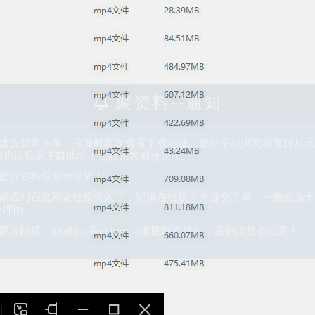
聚资料--通知
、建议登录下单，可随时再次查看下载地址。部分手机浏览器支付后
动跳转显示下载地址！需联系客服发送！
、部分资料仅登录可见！
、如遇到百度网盘链接失效了，记得在链接下方提交工单，一般会当
处理的。
客服邮箱：gm@juziliao.com（非随时在线），看到消息会回复！