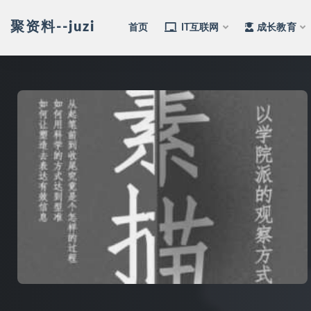
聚资料--juziliao.com--全网资料整合平台
首页
IT互联网
成长教育
全部