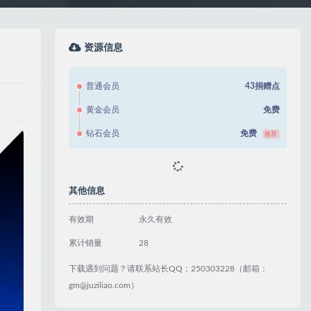
资源信息
普通会员
43捐赠点
黄金会员
免费
钻石会员
免费
推荐
立即获取
其他信息
有效期
永久有效
累计销量
28
下载遇到问题？请联系站长QQ：250303228（邮箱：
gm@juziliao.com）