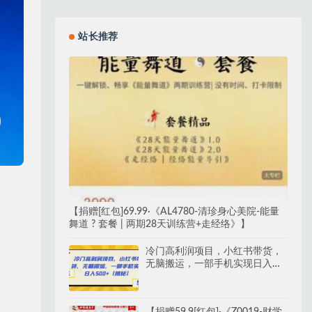
站长推荐
【捐赠[红包]69.99·《AL4780-清珍身心美院-能量
舞道 ? 套餐 | 两期28天训练营+走经络》】
冷门高利润项目，小红书带货，
无脑搬运，一部手机实现日入
500+【揭秘】