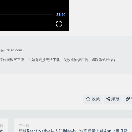
liao.com）
原作者购买正版！ 3.如有链接无法下载、失效或洽谈广告，请联系站长QQ：
收藏
海报
篇
下一篇
术
新版React Native从入门到实战打造高质量上线App（再升级