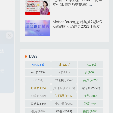
【捐赠59.9[红包]·《Z0019-财学
堂-《股市趋势交易法》
（二）》】
×
MotionForce动态精英第2期MG
动画进阶动态原力2021【画质不
错有素材】 …
无法
天进
TAGS
AI
(3138)
al
(1279)
f
(1780)
mp
(2573)
s
(3191)
yl
(1084)
z
(3731)
中创网
(3067)
会员
(2627)
佣金
(1425)
其他培训
(1239)
冒泡网
(2773)
变现
(1432)
学而思
(1247)
实战
(880)
实操
(1384)
小红书
(1002)
带货
(944)