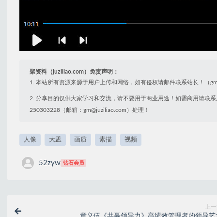
聚资料（juziliao.com）免责声明：
1. 本站所有资源来源于用户上传和网络，如有侵权请邮件联系站长！（gm@juzi
2. 分享目的仅供大家学习和交流，请不要用于商业用途！如需商用请联系
250303228（邮箱：gm@juziliao.com）处理！
人像
大孟
画质
素描
视频
52zyw
钻石会员
上一
章义伍《共赢领导力》高绩效管理者的领导艺