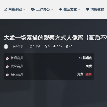
网赚副业
工作办公
生活文化
情感教程
大孟一场素描的观察方式人像篇【画质不
软件与设计
3 年前
0
8.5K
43
普通会员
43捐赠点
黄金会员
免费
钻石会员
免费
推荐