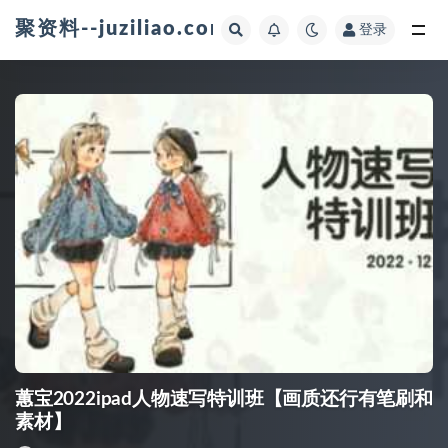
聚资料--juziliao.com--全网资料整合平台
登录
全部
蕙宝2022ipad人物速写特训班【画质还行有笔刷和
素材】