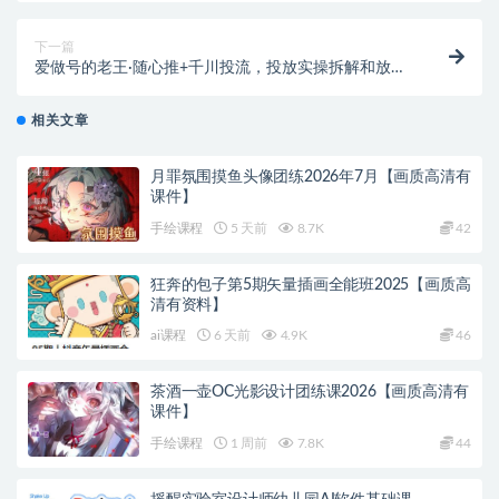
1、建议登录下单，可随时再次查看下载地址。部分手机
浏览器支付后无法自动跳转显示下载地址！需联系客服
聚资料（juziliao.com）免责声明：
发送！
1. 本站所有资源来源于用户上传和网络，如有侵权请邮件联系站
2、部分资料仅登录可见！
长！（gm@juziliao.com）
3、如遇到百度网盘链接失效了，记得在链接下方提交工
2. 分享目的仅供大家学习和交流，请不要用于商业用途！如需商
单，一般会当天进行处理的。
用请联系原作者购买正版！ 3.如有链接无法下载、失效或洽谈广
4、客服邮箱：gm@juziliao.com（非随时在线），看到
告，请联系站长QQ：250303228（邮箱：gm@juziliao.com）处
消息会回复！
理！
iPad
特训班
画质
笔刷
速写
收藏
海报
链接
上一篇
龙一·从入门到精通拼多多运营系列课，0-100的运营实
操技巧，精细化系列课程带你弯道超车