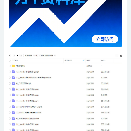
普通会员
39捐赠点
黄金会员
免费
钻石会员
免费
推荐
其他信息
有效期
永久有效
累计销量
33
下载遇到问题？请联系站长QQ：250303228（邮箱：
gm@juziliao.com）