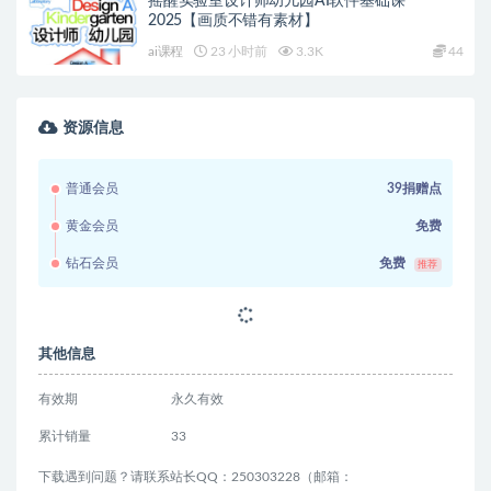
下一篇
爱做号的老王·随心推+千川投流，投放实操拆解和放量
思维，投流原理、千川测品
相关文章
月罪氛围摸鱼头像团练2026年7月【画质高清有
课件】
手绘课程
5 天前
8.7K
42
狂奔的包子第5期矢量插画全能班2025【画质高
清有资料】
ai课程
6 天前
4.9K
46
茶酒一壶OC光影设计团练课2026【画质高清有
课件】
手绘课程
1 周前
7.8K
44
摇醒实验室设计师幼儿园AI软件基础课