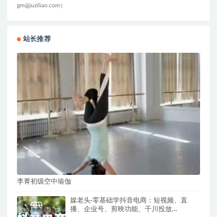
2025【画质不错有素材】
ai课程
23 小时前
3.3K
44
站长推荐
李菁初级空中瑜伽
媒老头·零基础学抖音电商：短视频、直