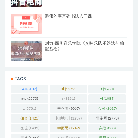
播、企业号、剪映功能、千川投放…
熊伟的零基础书法入门课
刘力-四川音乐学院《交响乐队乐器法与编
配基础》
TAGS
AI
(3137)
al
(1279)
f
(1780)
mp
(2573)
s
(3191)
yl
(1084)
z
(3731)
中创网
(3067)
会员
(2627)
佣金
(1425)
其他培训
(1239)
冒泡网
(2773)
变现
(1432)
学而思
(1247)
实战
(880)