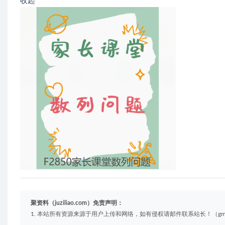
收起
1
自
2
3
行
4、
聚资料（juziliao.com）免责声明：
1. 本站所有资源来源于用户上传和网络，如有侵权请邮件联系站长！（gm@juzi