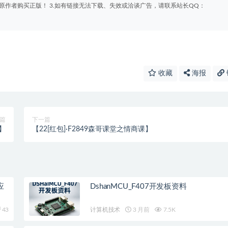
原作者购买正版！ 3.如有链接无法下载、失效或洽谈广告，请联系站长QQ：
收藏
海报
篇
下一篇
讲】
【22[红包]·F2849森哥课堂之情商课】
应
DshanMCU_F407开发板资料
43
计算机技术
3 月前
7.5K