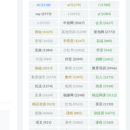
AI
(3138)
al
(1279)
f
(1780)
mp
(2573)
s
(3191)
yl
(1084)
z
(3731)
中创网
(3067)
会员
(2627)
佣金
(1425)
其他培训
(1239)
冒泡网
(2773)
无法
变现
(1432)
学而思
(1247)
实战
(880)
实操
(1384)
小红书
(1002)
带货
(944)
天进
引流
(989)
抖音
(2099)
捐赠
(1601)
揭秘
(2013)
教程
(1129)
教育培训
(3946)
教育辅导
(2274)
数学
(1295)
日入
(1273)
玩法
(1374)
电商
(1146)
画质
(1968)
直播
(1614)
福缘网
(2248)
精品网课
(3112)
精品资源
(923)
红包
(9121)
英语
(1150)
视频
(4060)
課程
(885)
训练营
(1475)
语文
(921)
课件
(1082)
课程
(1560)