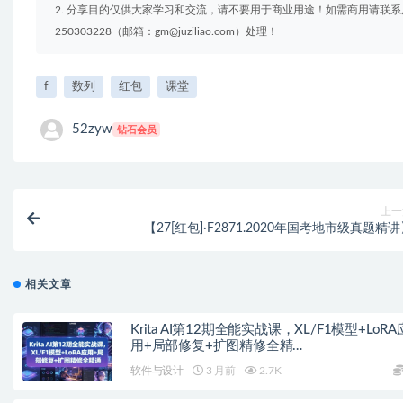
2. 分享目的仅供大家学习和交流，请不要用于商业用途！如需商用请联系
250303228（邮箱：gm@juziliao.com）处理！
f
数列
红包
课堂
52zyw
钻石会员
上一
【27[红包]·F2871.2020年国考地市级真题精
相关文章
Krita AI第12期全能实战课，XL/F1模型+LoRA
用+局部修复+扩图精修全精…
软件与设计
3 月前
2.7K