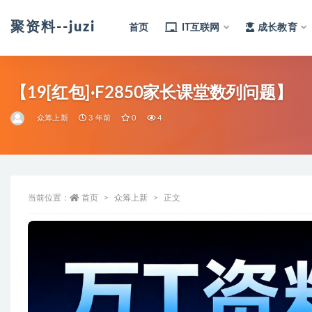
聚资料--juziliao.com--全网资料整合平台
首页
IT互联网
成长教育
全部
【19[红包]·F2850家长课堂数列问题】
众筹上新
3 年前
0
4
当前位置：
首页
众筹上新
正文