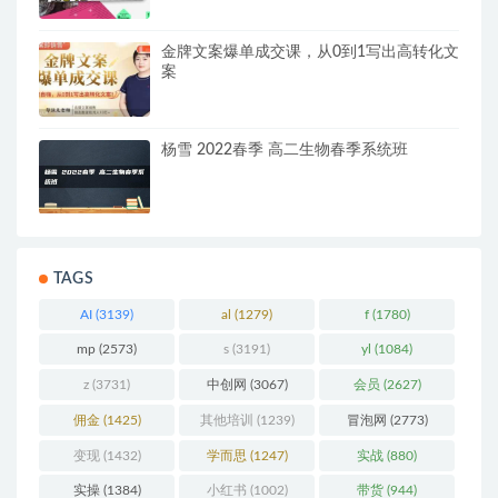
金牌文案爆单成交课，从0到1写出高转化文
案
杨雪 2022春季 高二生物春季系统班
TAGS
AI
(3139)
al
(1279)
f
(1780)
mp
(2573)
s
(3191)
yl
(1084)
z
(3731)
中创网
(3067)
会员
(2627)
佣金
(1425)
其他培训
(1239)
冒泡网
(2773)
变现
(1432)
学而思
(1247)
实战
(880)
实操
(1384)
小红书
(1002)
带货
(944)