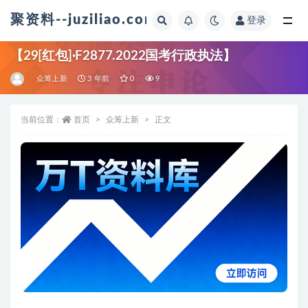
聚资料--juziliao.com--全网资料整合平台
登录
全部
【29[红包]·F2877.2022国考行政执法】
众筹上新
3 年前
0
9
当前位置：
首页
众筹上新
正文