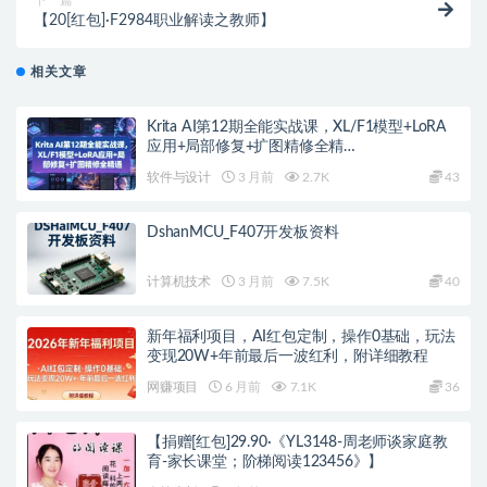
下一篇
【20[红包]·F2984职业解读之教师】
相关文章
Krita AI第12期全能实战课，XL/F1模型+LoRA
应用+局部修复+扩图精修全精…
软件与设计
3 月前
2.7K
43
聚资料--通知
DshanMCU_F407开发板资料
1、建议登录下单，可随时再次查看下载地址。部分手机
浏览器支付后无法自动跳转显示下载地址！需联系客服
计算机技术
3 月前
7.5K
40
发送！
2、部分资料仅登录可见！
新年福利项目，AI红包定制，操作0基础，玩法
变现20W+年前最后一波红利，附详细教程
3、如遇到百度网盘链接失效了，记得在链接下方提交工
单，一般会当天进行处理的。
网赚项目
6 月前
7.1K
36
4、客服邮箱：gm@juziliao.com（非随时在线），看到
消息会回复！
【捐赠[红包]29.90·《YL3148-周老师谈家庭教
育-家长课堂；阶梯阅读123456》】