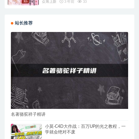
众筹上新
3 年前
33
站长推荐
名著骆驼祥子精讲
小莫·C4D大作战：百万UP的光之教程，一
学就会绝对不废