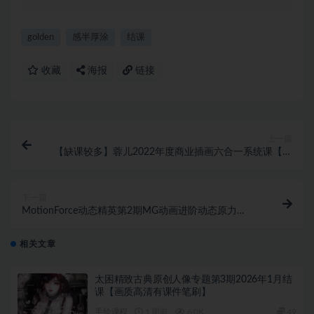
理！
golden
感半厚涂
结课
收藏
海报
链接
上一篇
【缺课较多】蓉儿2022年度商业插画六合一系统课【画
质高清有笔刷】
下一篇
MotionForce动态精英第2期MG动画进阶动态原力
2021【画质不错有素材】
相关文章
太困精致古典原创人像专题第3期2026年1月结
课【画质高清有课件笔刷】