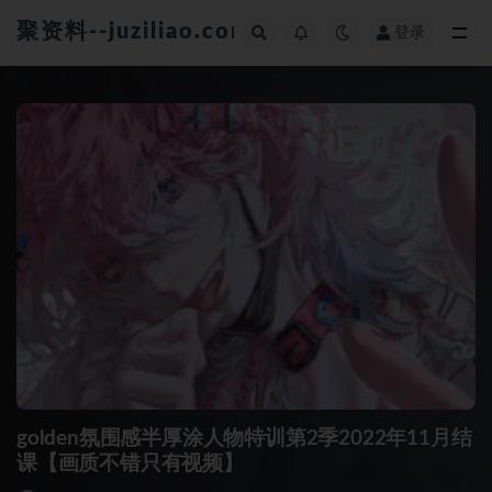
聚资料--juziliao.com--全网资料整合平台
登录
全部
golden氛围感半厚涂人物特训第2季2022年11月结
课【画质不错只有视频】