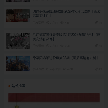
手绘课程
1 周前
6.0K
49
调调头像系统课第2期2026年6月已结课【画质
高清有课件】
手绘课程
1 月前
7.8K
46
毛厂速写团练青春版第1期2026年5月结课【画
质高清有课件】
手绘课程
2 月前
6.9K
45
徐慕阳场景进阶班第28期【画质高清有资料】
手绘课程
4 小时前
4.6K
49
站长推荐