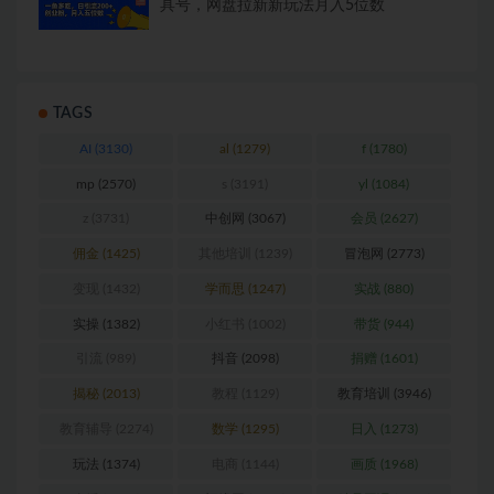
一鱼多吃，日引流200+创业粉，全平台工
具号，网盘拉新新玩法月入5位数
TAGS
AI
(3130)
al
(1279)
f
(1780)
mp
(2570)
s
(3191)
yl
(1084)
z
(3731)
中创网
(3067)
会员
(2627)
佣金
(1425)
其他培训
(1239)
冒泡网
(2773)
变现
(1432)
学而思
(1247)
实战
(880)
实操
(1382)
小红书
(1002)
带货
(944)
引流
(989)
抖音
(2098)
捐赠
(1601)
揭秘
(2013)
教程
(1129)
教育培训
(3946)
教育辅导
(2274)
数学
(1295)
日入
(1273)
玩法
(1374)
电商
(1144)
画质
(1968)