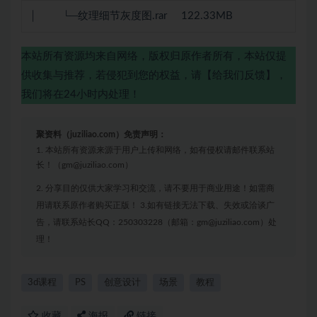
│ └─纹理细节灰度图.rar 122.33MB
本站所有资源均来自网络，版权归原作者所有，本站仅提
供收集与推荐，若侵犯到您的权益，请【给我们反馈】，
我们将在24小时内处理！
聚资料（juziliao.com）免责声明：
1. 本站所有资源来源于用户上传和网络，如有侵权请邮件联系站
长！（gm@juziliao.com）
2. 分享目的仅供大家学习和交流，请不要用于商业用途！如需商
用请联系原作者购买正版！ 3.如有链接无法下载、失效或洽谈广
告，请联系站长QQ：250303228（邮箱：gm@juziliao.com）处
理！
3d课程
PS
创意设计
场景
教程
收藏
海报
链接