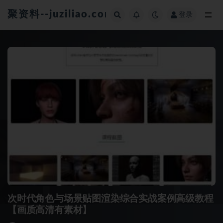
聚资料--juziliao.com--全网资料整合平台
登录
全部
次时代角色与场景贴图渲染综合实战案例高级教程
【画质高清有素材】