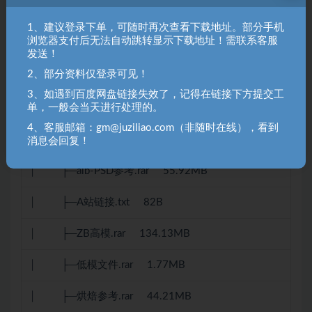
│ ├─6.mp4 2.01GB
1、建议登录下单，可随时再次查看下载地址。部分手机
浏览器支付后无法自动跳转显示下载地址！需联系客服
│ ├─7.mp4 1.79GB
发送！
2、部分资料仅登录可见！
│ ├─8.mp4 944.89MB
3、如遇到百度网盘链接失效了，记得在链接下方提交工
单，一般会当天进行处理的。
│ ├─9.mp4 1.66GB
4、客服邮箱：gm@juziliao.com（非随时在线），看到
│ └─练习源文件_V2
消息会回复！
│ ├─alb-PSD参考.rar 55.92MB
│ ├─A站链接.txt 82B
│ ├─ZB高模.rar 134.13MB
│ ├─低模文件.rar 1.77MB
│ ├─烘焙参考.rar 44.21MB