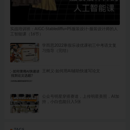
实战培训班：AIGC-Stablediffu+PS服装设计-服装设计师的人
工智能课（16节）
学而思2022寒假乐读优课初三中考语文复
习指导（完结）
王树义·如何用AI辅助快速写论文
公众号明星穿搭赛道，上传明星美照，AI加
持，小白也能日入5张