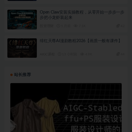
Open Claw安装实操教程，从零开始一步步一步
步把小龙虾装起来
投资理财
1 月前
7.1K
42
绯红天尊AI漫剧教程2026【画质一般有课件】
AIGC课程
13 小时前
4.9K
44
站长推荐