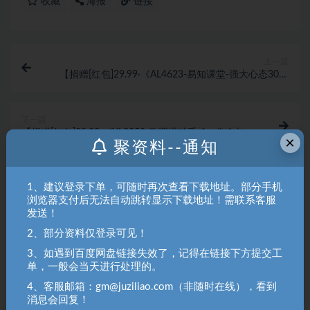
收藏
海报
链接
上一篇
【捐赠[红包]29.99·《AL4623-易知课堂-强大心态30天
训练营》】
下一篇
【捐赠[红包]29.90·《YL2352-数理爆破手-1、集合与命
×
聚资料--通知
题》】
相关文章
1、建议登录下单，可随时再次查看下载地址。部分手机
浏览器支付后无法自动跳转显示下载地址！需联系客服
AI个体增长火箭班6月4天直播课，一人公司-实
发送！
体获客-商机洞察，在躺平和…
2、部分资料仅登录可见！
投资理财
1 月前
8.2K
42
3、如遇到百度网盘链接失效了，记得在链接下方提交工
单，一般会当天进行处理的。
普通人不懂技术如何打造一个AI员工，每月省
下3k，附闲鱼、小红书、电商…
4、客服邮箱：gm@juziliao.com（非随时在线），看到
消息会回复！
投资理财
1 月前
4.4K
39