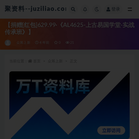
聚资料--juziliao.com--全网资料整合平台
登录
全部
【捐赠[红包]629.99·《AL4625-上古易国学堂-实战
传承班》】
众筹上新
4 年前
0
21
当前位置：
首页
众筹上新
正文