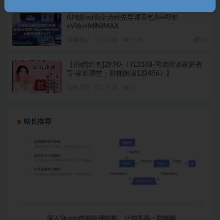
AI电影动画全流程先导课豆包AI+即梦
+Vidu+MINIMAX
网赚项目
3 月前
6.2K
45
【捐赠[红包]29.90·《YL3148-周老师谈家庭教
育-家长课堂；阶梯阅读123456》】
众筹上新
3 年前
33
站长推荐