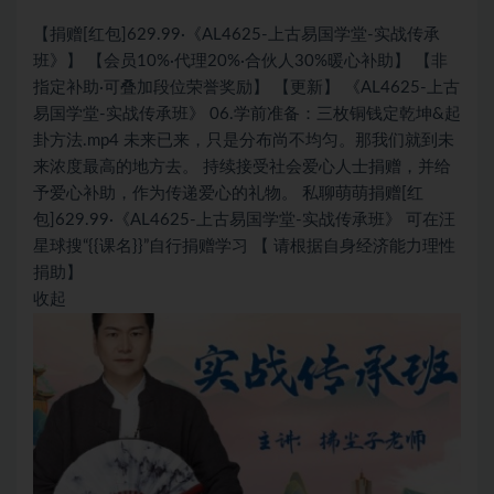
【捐赠[红包]629.99·《AL4625-上古易国学堂-实战传承
班》】 【会员10%·代理20%·合伙人30%暖心补助】 【非
指定补助·可叠加段位荣誉奖励】 【更新】 《AL4625-上古
易国学堂-实战传承班》 06.学前准备：三枚铜钱定乾坤&起
卦方法.mp4 未来已来，只是分布尚不均匀。那我们就到未
来浓度最高的地方去。 持续接受社会爱心人士捐赠，并给
予爱心补助，作为传递爱心的礼物。 私聊萌萌捐赠[红
包]629.99·《AL4625-上古易国学堂-实战传承班》 可在汪
星球搜“{{课名}}”自行捐赠学习 【 请根据自身经济能力理性
捐助】
收起